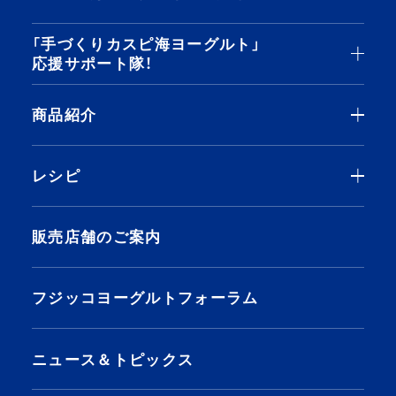
「手づくりカスピ海ヨーグルト」
とろ～りまろやか「カスピ海ヨーグルト」が
できるまで
応援サポート隊！
「カスピ海ヨーグルト」のおいしさのヒミツ
基本的な作り方
商品紹介
「手づくりカスピ海ヨーグルト」季節のご注
「カスピ海ヨーグルト」のルーツ
カスピ海ヨーグルト プレーン 400g
レシピ
意
「カスピ海ヨーグルト」の乳酸菌
「カスピ海ヨーグルト」手づくりQ&A
カスピ海ヨーグルト 脂肪ゼロ 400g
朝食
販売店舗のご案内
「カスピ海ヨーグルト」ヒストリー
まるごとＳＯＹカスピ海ヨーグルト 400g
昼食
フジッコヨーグルトフォーラム
手づくり カスピ海ヨーグルト
夕食
ニュース＆トピックス
種菌セット（市販品）